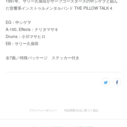
1997年、サリー久保田がサーフコースターズの中シゲヲと組ん
だ音響系インストゥルメンタルバンド THE PILLOW TALK 4
EG：中シゲヲ
A-100, Effects：ナリタマサキ
Drums：小川マサヒロ
EB：サリー久保田
全7曲／特殊パッケージ ステッカー付き
プライバシーポリシー
特定商取引法に基づく表記