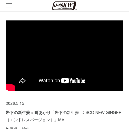
2026.5.15
岩下の新生姜 × 町あかり
「岩下の新生姜 -DISCO NEW GINGER-
［エンドレスバージョン］」MV
▶︎監督・編集